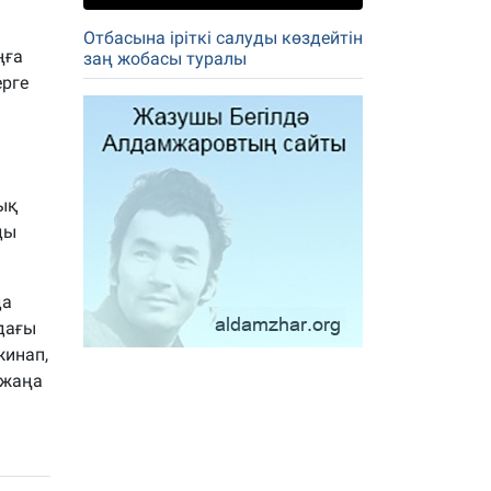
Отбасына іріткі салуды көздейтін
ңға
заң жобасы туралы
ерге
ық
ды
да
ндағы
жинап,
 жаңа