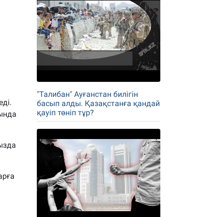
"Талибан" Ауғанстан билігін
ді.
басып алды. Қазақстанға қандай
қауіп төніп тұр?
сында
ызда
арға