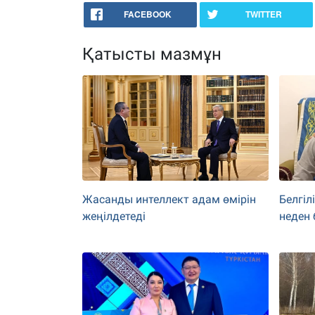
FACEBOOK
TWITTER
Қатысты мазмұн
Жасанды интеллект адам өмірін
Белгі
жеңілдетеді
неден