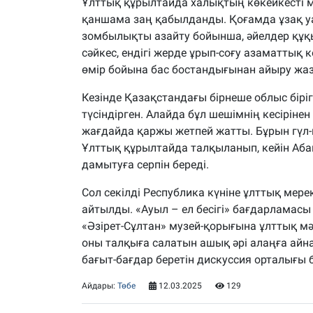
Ұлттық құрылтайда халықтың көкейкесті мәс
қаншама заң қабылданды. Қоғамда ұзақ у
зомбылықты азайту бойынша, әйелдер құқ
сәйкес, ендігі жерде ұрып-соғу азаматты
өмір бойына бас бостандығынан айыру жа
Кезінде Қазақстандағы бірнеше облыс бірігі
түсіндірген. Алайда бұл шешімнің кесірін
жағдайда қаржы жетпей жатты. Бұрын гүл-г
Ұлттық құрылтайда талқыланып, кейін Аба
дамытуға серпін береді.
Сол секілді Республика күніне ұлттық мер
айтылды. «Ауыл – ел бесігі» бағдарламасы 
«Әзірет-Сұлтан» музей-қорығына ұлттық м
оны талқыға салатын ашық әрі алаңға айн
бағыт-бағдар беретін дискуссия орталығы 
Айдары:
Төбе
12.03.2025
129