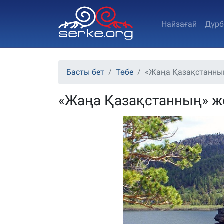
Найзағай
Дүрб
Басты бет
Төбе
«Жаңа Қазақстанны
«Жаңа Қазақстанның» 