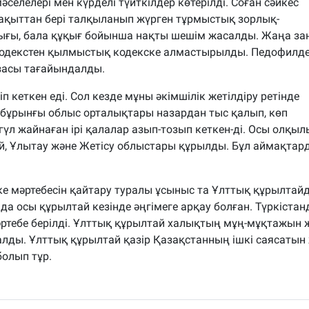
елелері мен күрделі түйткілдер көтерілді. Соған сәйкес
ақыттан бері талқыланып жүрген тұрмыстық зорлық-
ығы, бала құқығ бойынша нақты шешім жасалды. Жаңа за
қ кодекстен қылмыстық кодекске алмастырылды. Педофилд
засы тағайындалды.
п кеткен еді. Сол кезде мұны әкімшілік жетілдіру ретінде
ен бұрынғы облыс орталықтары назардан тыс қалып, көп
үл жайнаған ірі қалалар азып-тозып кеткен-ді. Осы олқыл
й, Ұлытау және Жетісу облыстары құрылды. Бұл аймақтар
еке мәртебесін қайтару туралы ұсыныс та Ұлттық құрылтай
да осы құрылтай кезінде әңгімеге арқау болған. Түркіста
әртебе берілді. Ұлттық құрылтай халықтың мұң-мұқтажын 
алды. Ұлттық құрылтай қазір Қазақстанның ішкі саясатын
болып тұр.