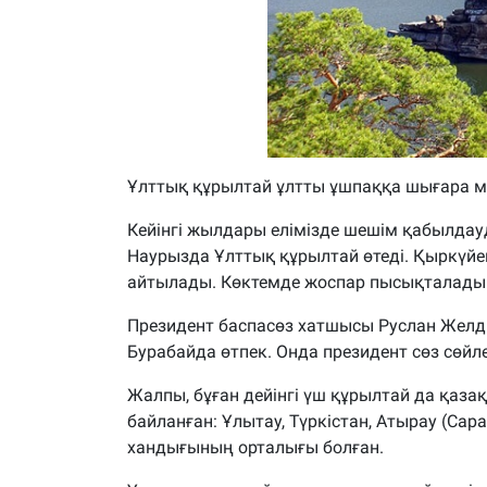
Ұлттық құрылтай ұлтты ұшпаққа шығара м
Кейінгі жылдары елімізде шешім қабылдау
Наурызда Ұлттық құрылтай өтеді. Қыркүйе
айтылады. Көктемде жоспар пысықталады.
Президент баспасөз хатшысы Руслан Желд
Бурабайда өтпек. Онда президент сөз сөйл
Жалпы, бұған дейінгі үш құрылтай да қаз
байланған: Ұлытау, Түркістан, Атырау (Сар
хандығының орталығы болған.