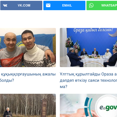
VK.COM
EMAIL
WHATSAP
лі құқыққорғаушының ажалы
Ұлттық құрылтайды Ораза 
 болды?
дәлдеп өткізу саяси техноло
ма?