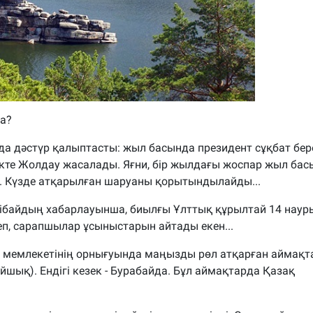
а?
да дәстүр қалыптасты: жыл басында президент сұқбат бере
кте Жолдау жасалады. Яғни, бір жылдағы жоспар жыл ба
 Күзде атқарылған шаруаны қорытындылайды...
ібайдың хабарлауынша, биылғы Ұлттық құрылтай 14 наур
еп, сарапшылар ұсыныстарын айтады екен...
ақ мемлекетінің орнығуында маңызды рөл атқарған аймақт
айшық). Ендігі кезек - Бурабайда. Бұл аймақтарда Қазақ