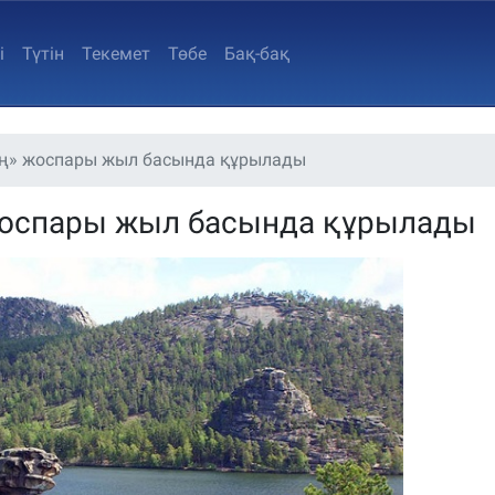
i
Түтін
Текемет
Төбе
Бақ-бақ
ң» жоспары жыл басында құрылады
жоспары жыл басында құрылады