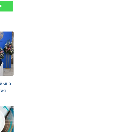
P
айына
гия