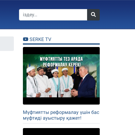
SERKE TV
Мүфтиятты реформалау үшін бас
мүфтиді ауыстыру қажет!