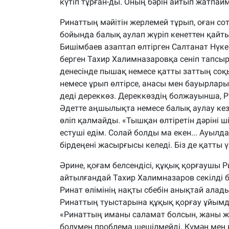
күтіп тұрған-ды. Оның бәрін айтып жатпаймы
Ринаттың мәйітін жерлемей тұрып, оған со
бойында балық аулап жүріп кенеттен қайты
Бишімбаев азаптап өлтірген Салтанат Нүке
берген Тахир Халимназаровқа сеніп тапсыр
денесінде пышақ немесе қатты заттың соқ
немесе ұрып өлтірсе, анасы мен бауырлары 
деді дереккөз. Дереккөздің болжауынша, Р
Әдетте аңшылықта немесе балық аулау кезін
өліп қалмайды. «Тышқан өлтіретін дәріні 
естуші едім. Солай болды ма екен... Ауылд
бірдеңені жасырғысы келеді. Біз де қатты ү
Әрине, қоғам белсендісі, құқық қорғаушы Р
айтылғандай Тахир Халимназаров секілді біл
Ринат өлімінің нақты сбебін анықтай алад
Ринаттың туыстарына құқық қорғау ұйымдар
«Ринаттың иманы саламат болсын, жаны жә
болумен проблема шешілмейді. Күмән мен кү