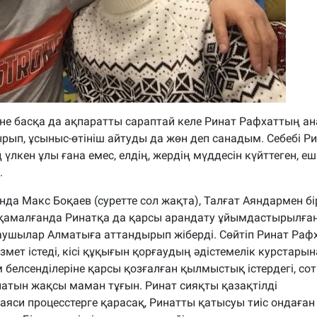
не басқа да ақпаратты сараптай келе Ринат Рафхаттың а
рып, ұсыныс-өтініш айтуды да жөн деп санадым. Себебі Р
лкен ұлы ғана емес, елдің, жердің мүддесін күйттеген, еш
.
а Макс Боқаев (суретте сол жақта), Талғат Аяндармен бі
т қамалғанда Ринатқа да қарсы арандату ұйымдастырылған
рғаушылар Алматыға аттандырып жіберді. Сөйтіп Ринат Раф
ет істеді, кісі құқығын қорғаудың әдістемелік курстарын
м белсенділеріне қарсы қозғалған қылмыстық істердегі, сот
латын жақсы маман тұғын. Ринат сияқты қазақтілді
аяси процесстерге қарасақ, Ринатты қатысуы тиіс ондаған 