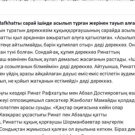
Rafkhatты сарай ішінде асылып тұрған жерінен тауып алға
қын тұратын дереккөзім құқыққорғаушының сарайда асыл
инатты қыл арқаннан ажыратып алуға қатыспаған. «Асылып
теңе айтылмайды, бәрін құпиялап отыр» деді дереккөз. О
ған түні болған. Сондай-ақ, құпия дереккөз Ринаттың
аш өзенінен балық аулап демалыс жасағанын растады. «І
қа созылғанын білмеймін» деді дереккөз. Айтуынша, Рина
ен үйдің арасы айқайлаған дауыс еміс-еміс естілетін әудем
ып, не қойып жатқанын естімейді» деді дереккөз.
ңғы кездері Ринат Рафхатұлы мен Абзал Достияровтың өз
екеуі оппозицияшыл саясаткер Жанболат Мамайды қолдад
олатпен арасы суыды. «Қаңтар оқиғасына кейін олар
 Көзқарас ұқсастығы Ринат пен Абзалды қатты
, Ринатты құқық қорғаушы Шорманбаевтар заңгерлік
. Сондықтан жұмыссыз қалған ол ауылына кеткен. Біраз д