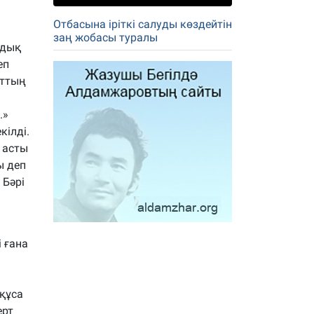
Отбасына іріткі салуды көздейтін
заң жобасы туралы
ндық
еп
аттың
п
.»
кілді.
 асты
ы деп
 Бәрі
і ғана
құса
ерт