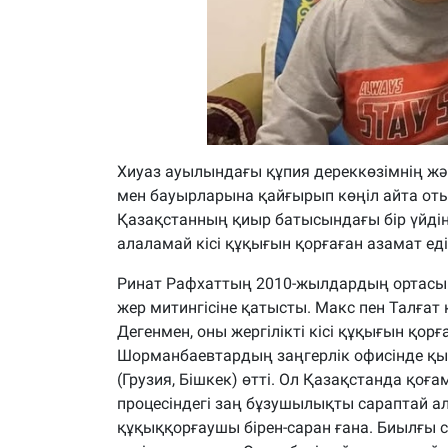
Хиуаз ауылындағы құпия дереккөзімнің жә
мен бауырларына қайғырып көңіл айта оты
Қазақстанның қиыр батысындағы бір үйдің ү
алаламай кісі құқығын қорғаған азамат еді
Ринат Рафхаттың 2010-жылдардың ортасынд
жер митингісіне қатысты. Макс пен Талға
Дегенмен, оны жергілікті кісі құқығын қо
Шорманбаевтардың заңгерлік офисінде қызм
(Грузия, Бішкек) өтті. Ол Қазақстанда қоға
процесіндегі заң бұзушылықты сараптай а
құқыққорғаушы бірен-саран ғана. Биылғы с