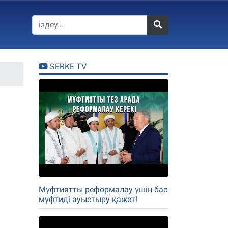
SERKE TV
Мүфтиятты реформалау үшін бас
мүфтиді ауыстыру қажет!