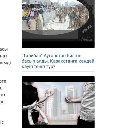
насы
"Талибан" Ауғанстан билігін
инат
басып алды. Қазақстанға қандай
кімді
қауіп төніп тұр?
рге
.
хат
ан
іс