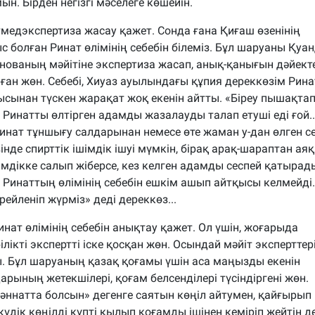
н. Бірден негізгі мәселеге көшейін.
тмедэкспертиза жасау қажет. Сонда ғана Қиғаш өзенінің
с болған Ринат өлімінің себебін білеміз. Бұл шаруаны Қуа
нованың мәйітіне экспертиза жасап, анық-қанығын дәйект
ған жөн. Себебі, Хиуаз ауылындағы құпия дереккөзім Рин
ысынан түскен жарақат жоқ екенін айтты. «Біреу пышақта
Ринатты өлтірген адамды жазалауды талап етуші еді ғой..
инат тұншығу салдарынан немесе өте жаман у-дан өлген се
де спирттік ішімдік ішуі мүмкін, бірақ арақ-шараптан аяқ
шімдікке салып жіберсе, кез келген адамды сеспей қатырад
а Ринаттың өлімінің себебін ешкім ашып айтқысы келмейді.
рейленіп жүрміз» деді дереккөз...
инат өлімінің себебін анықтау қажет. Ол үшін, жоғарыда
ікті экспертті іске қосқан жөн. Осындай мәйіт эксперттер
ы. Бұл шаруаның қазақ қоғамы үшін аса маңызды екенін
ының жетекшілері, қоғам белсенділері түсіндіргені жөн.
ннатта болсын» дегенге саятын көңіл айтумен, қайғырып 
дік көңілді күпті қылып қоғамды ішінен кеміріп жейтін д