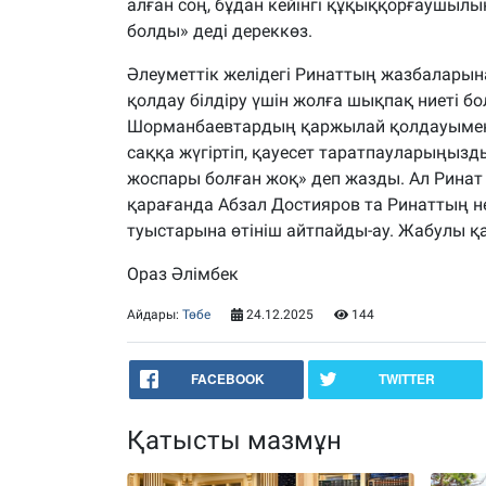
алған соң, бұдан кейінгі құқыққорғаушыл
болды» деді дереккөз.
Әлеуметтік желідегі Ринаттың жазбаларын
қолдау білдіру үшін жолға шықпақ ниеті б
Шорманбаевтардың қаржылай қолдауымен 
саққа жүгіртіп, қауесет таратпауларыңызд
жоспары болған жоқ» деп жазды. Ал Ринат өл
қарағанда Абзал Достияров та Ринаттың н
туыстарына өтініш айтпайды-ау. Жабулы қ
Ораз Әлімбек
Айдары:
Төбе
24.12.2025
144
FACEBOOK
TWITTER
Қатысты мазмұн