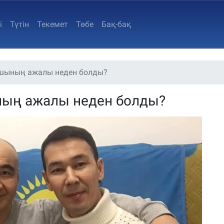
i
Түтін
Текемет
Төбе
Бақ-бақ
ушының ажалы неден болды?
ның ажалы неден болды?