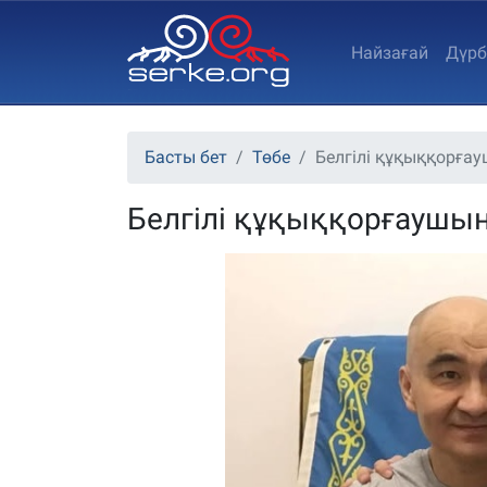
Найзағай
Дүрб
Басты бет
Төбе
Белгілі құқыққорға
Белгілі құқыққорғаушы