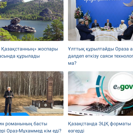
 Қазақстанның» жоспары
Ұлттық құрылтайды Ораза 
асында құрылады
дәлдеп өткізу саяси техноло
ма?
ин романының басты
Қазақстанда ЭЦҚ форматы
ері Ораз-Мұхаммед кім еді?
өзгерді