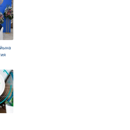
айына
гия