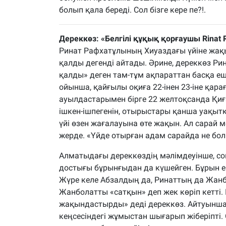
болып қала береді. Сол бізге кере пе?!.
Дереккөз: «Белгілі құқық қорғаушы Rinat 
Ринат Рафхатұлының Хиуаздағы үйіне жа
қалды дегенді айтады. Әрине, дереккөз Р
қалды» деген там-тұм ақпараттан басқа еш
ойынша, қайғылы оқиға 22-інен 23-іне қара
ауылдастарымен бірге 22 желтоқсанда Қиғ
ішкен-ішпегенін, отырыстары қанша уақыт
үйі өзен жағалауына өте жақын. Ал сарай м
жерде. «Үйде отырған адам сарайда не бол
Алматыдағы дереккөздің мәлімдеуінше, со
достығы бұрынғыдан да күшейген. Бұрын 
Жүре келе Абзалдың да, Ринаттың да Жанб
Жанболатты «сатқын» деп жек көріп кетті.
жақындастырды» деді дереккөз. Айтуынша
кеңсесіндегі жұмыстан шығарып жіберіпті