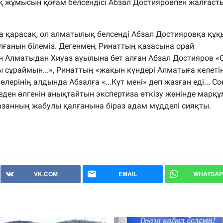
ық жұмысын қоғам белсендісі Абзал Достияровпен жалғас
а қарасақ, ол алматылық белсенді Абзал Достияровқа құ
олғанын білеміз. Дегенмен, Ринаттың қазасына орай
Алматыдан Хиуаз ауылына бет алған Абзал Достияров «С
ы сұраймын...», Ринаттың «жақын күндері Алматыға келеті
ерінің алдында Абзалға «...Күт мені» деп жазған еді... Со
еден өлгенін анықтайтын экспертиза өткізу жөнінде марқ
азанның жабулы қалғанына біраз адам мүдделі сияқты.
VK.COM
EMAIL
WHATSAP