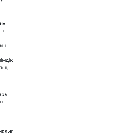
н».
ып
ның
шімдік
ттың
ара
ы.
емалып