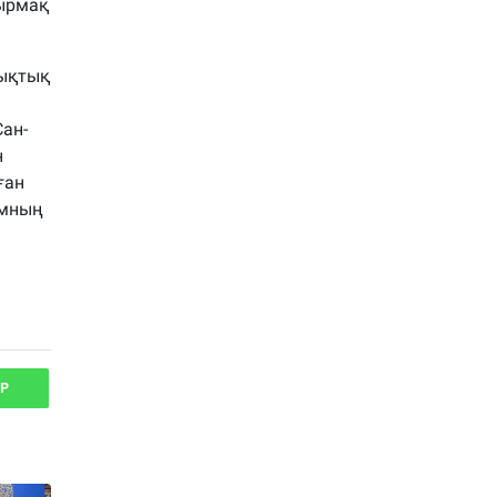
тырмақ
қықтық
ан-
н
ған
ұмның
P