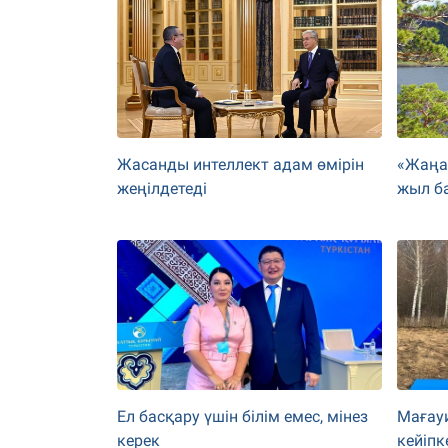
Жасанды интеллект адам өмірін
«Жаңа
жеңілдетеді
жыл б
Ел басқару үшін білім емес, мінез
Мағау
керек
кейіпк