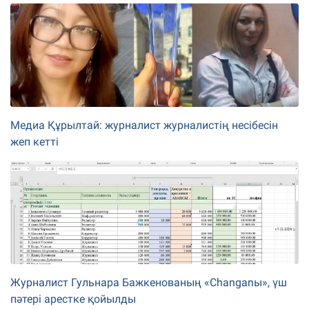
Медиа Құрылтай: журналист журналистің несібесін
жеп кетті
Журналист Гульнара Бажкенованың «Changanы», үш
пәтері арестке қойылды