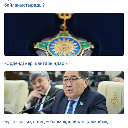
байланыстырады?
«Орденді кері қайтарыңдар!»
Бүгін - сағыз, ертең – бармақ шайнап қалмайық