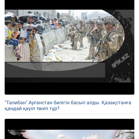
"Талибан" Ауғанстан билігін басып алды. Қазақстанға
қандай қауіп төніп тұр?