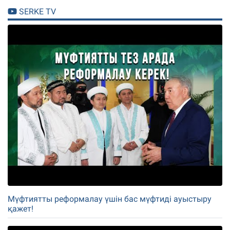
SERKE TV
Мүфтиятты реформалау үшін бас мүфтиді ауыстыру
қажет!