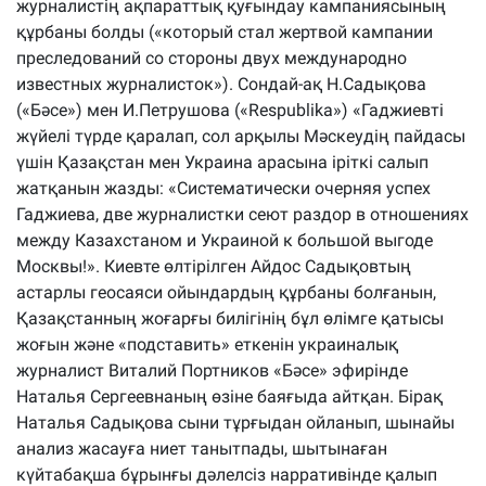
журналистің ақпараттық қуғындау кампаниясының
құрбаны болды («который стал жертвой кампании
преследований со стороны двух международно
известных журналисток»). Сондай-ақ Н.Садықова
(«Бәсе») мен И.Петрушова («Respublika») «Гаджиевті
жүйелі түрде қаралап, сол арқылы Мәскеудің пайдасы
үшін Қазақстан мен Украина арасына іріткі салып
жатқанын жазды: «Систематически очерняя успех
Гаджиева, две журналистки сеют раздор в отношениях
между Казахстаном и Украиной к большой выгоде
Москвы!». Киевте өлтірілген Айдос Садықовтың
астарлы геосаяси ойындардың құрбаны болғанын,
Қазақстанның жоғарғы билігінің бұл өлімге қатысы
жоғын және «подставить» еткенін украиналық
журналист Виталий Портников «Бәсе» эфирінде
Наталья Сергеевнаның өзіне баяғыда айтқан. Бірақ
Наталья Садықова сыни тұрғыдан ойланып, шынайы
анализ жасауға ниет танытпады, шытынаған
күйтабақша бұрынғы дәлелсіз нарративінде қалып