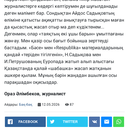
журналистерге кедергі келтірумен де шұғылданады
деген мәлімет бар. Сондықтан Айдос Садықовтың
өліміне қатысты ақиқатты анықтауға тырысқан маған
да қысастық жасап отыр ма деп күдіктенем...
Дегенмен, олар «таяқтың екі ұшы барын» ұмытпағаны
жөн-ау. Мен қазір осы бағыт бойынша зерттеуді
бастадым. «Бәсе» мен «Respublika» материалдарының
қандай «теріден тігілгенін», Н.Садықова мен
И.Петрушованың Еуропада жатып алып алыстағы
Қазақстанда қалай «шабашка» жасап жатқанын
әшкере қылам. Мұның бәрін жаңадан ашылған осы
парақшадан оқисыздар.
Ораз Әлімбеков, журналист
Айдары:
Бақ-бақ
12.05.2026
87
FACEBOOK
TWITTER