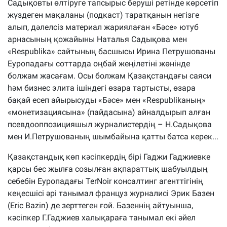
Садықовты өлтіруге тапсырыс беруші ретінде көрсетіп
жүздеген мақаланы (подкаст) таратқанын негізге
алып, дәлелсіз материал жариялаған «Бәсе» ютуб
арнасының қожайыны Наталья Садықова мен
«Respublika» сайтының басшысы Ирина Петрушованы
Еуропадағы соттарда оңбай жеңілетіні жөнінде
болжам жасағам. Осы болжам Қазақстандағы саяси
һәм бизнес элита ішіндегі өзара тартысты, өзара
бақай есеп айырысуды «Бәсе» мен «Respublikaның»
«монетизациясына» (пайдасына) айналдырып алған
псевдооппозицияшыл журналистердің – Н.Садықова
мен И.Петрушованың шымбайына қатты батса керек...
Қазақстандық көп кәсіпкердің бірі Гаджи Гаджиевке
қарсы бес жылға созылған ақпараттық шабуылдың
себебін Еуропадағы TerNoir консалтинг агенттігінің
кеңесшісі әрі танымал француз журналисі Эрик Базен
(Eric Bazin) де зерттеген ғой. Базеннің айтуынша,
кәсіпкер Г.Гаджиев халықараға танымал екі әйел