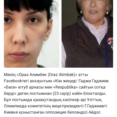
Менің «Ораз Алимбек (Oraz Alimbek)» атты
Facebookтегі аккаунтым «Кім жеңеді: Гаджи Гаджиев
«Бәсе» ютуб арнасы мен «Respublika» сайтын сотқа
берді» деген постымнан (23 сәуір) кейін блокталды.
Бұл постымда қазақстандық кәсіпкер әрі Ұлттық
Олимпиада комитетінің вице-президенті Г.Гаджиевті
Киевке қоныстанған оппозиция белсендісі Айдос