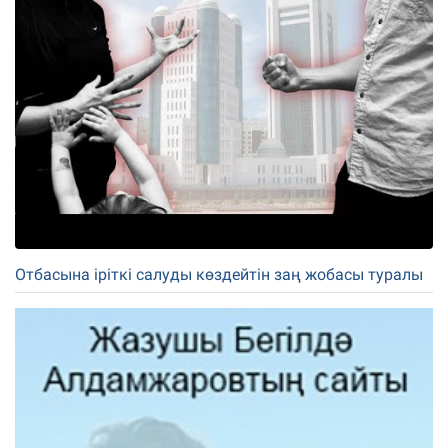
Отбасына іріткі салуды көздейтін заң жобасы туралы