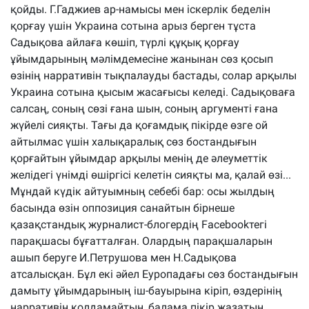
қойды. Г.Гаджиев ар-намысы мен іскерлік беделін
қорғау үшін Украина сотына арыз берген тұста
Садықова айлаға көшіп, түрлі құқық қорғау
ұйымдарының мәлімдемесіне жанынан сөз қосып
өзінің нарративін тықпалауды бастады, солар арқылы
Украина сотына қысым жасағысы келеді. Садықоваға
салсаң, соның сөзі ғана шын, соның аргументі ғана
жүйелі сияқты. Тағы да қоғамдық пікірде өзге ой
айтылмас үшін халықаралық сөз бостандығын
қорғайтын ұйымдар арқылы менің де әлеуметтік
желідегі үнімді өшіргісі келетін сияқты ма, қалай өзі...
Мұндай күдік айтуымның себебі бар: осы жылдың
басында өзін оппозиция санайтын бірнеше
қазақстандық журналист-блогердің Facebookтегі
парақшасы бұғатталған. Олардың парақшаларын
ашып беруге И.Петрушова мен Н.Садықова
атсалысқан. Бұл екі әйел Еуропадағы сөз бостандығын
дамыту ұйымдарының іш-бауырына кіріп, өздерінің
нарративін қолдамайтын, балама пікір жазатын