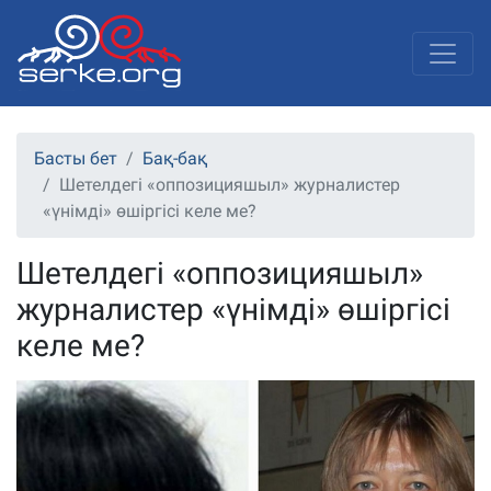
Басты бет
Бақ-бақ
Шетелдегі «оппозицияшыл» журналистер
«үнімді» өшіргісі келе ме?
Шетелдегі «оппозицияшыл»
журналистер «үнімді» өшіргісі
келе ме?