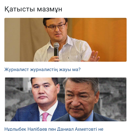
Қатысты мазмұн
Журналист журналистің жауы ма?
Нұрлыбек Нәлібаев пен Даниал Ахметовті не